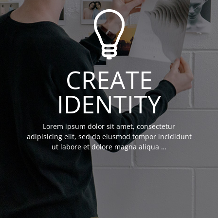
CREATE
IDENTITY
Lorem ipsum dolor sit amet, consectetur
adipisicing elit, sed do eiusmod tempor incididunt
ut labore et dolore magna aliqua …