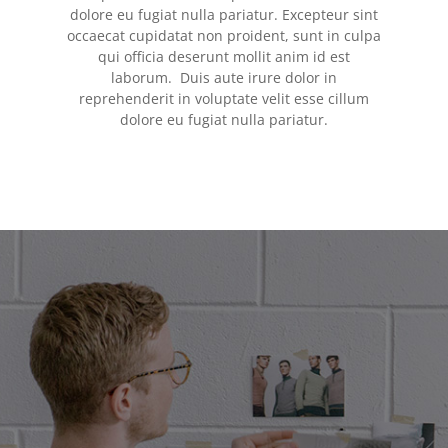
dolore eu fugiat nulla pariatur. Excepteur sint
occaecat cupidatat non proident, sunt in culpa
qui officia deserunt mollit anim id est
laborum. Duis aute irure dolor in
reprehenderit in voluptate velit esse cillum
dolore eu fugiat nulla pariatur.