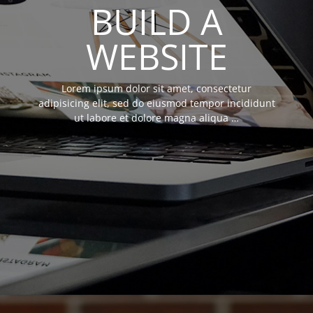
BUILD A
WEBSITE
Lorem ipsum dolor sit amet, consectetur
adipisicing elit, sed do eiusmod tempor incididunt
ut labore et dolore magna aliqua …